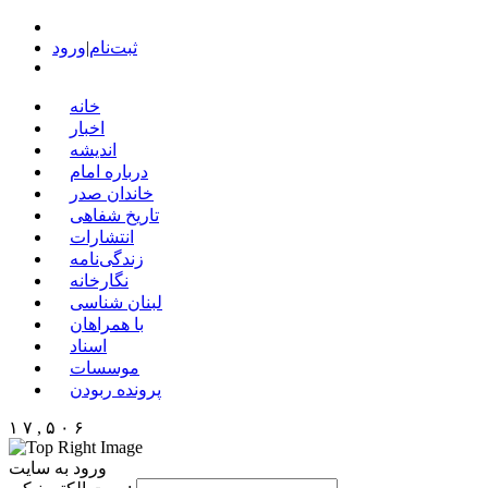
ثبت‌نام
|
ورود
خانه
اخبار
اندیشه
درباره امام
خاندان صدر
تاریخ شفاهی
انتشارات
زندگی‌نامه
نگارخانه
لبنان شناسی
با همراهان
اسناد
موسسات
پرونده ربودن
۱ ۷ , ۵ ۰ ۶
ورود به سایت