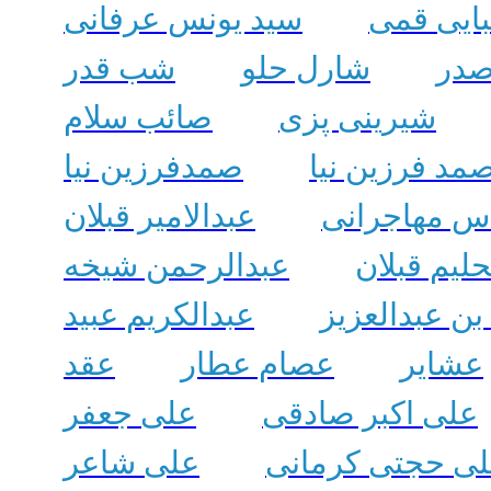
ایی قمی
سید یونس عرفانی
صدر
شارل حلو
شب قدر
شیرینی پزی
صائب سلام
مد فرزین نیا
صمدفرزین نیا
س مهاجرانی
عبدالامیر قبلان
حلیم قبلان
عبدالرحمن شیخه
 بن عبدالعزیز
عبدالکریم عبید
عشایر
عصام عطار
عقد
علی اکبر صادقی
علی جعفر
ی حجتی کرمانی
علی شاعر