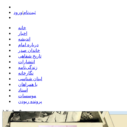
ثبت‌نام
|
ورود
خانه
اخبار
اندیشه
درباره امام
خاندان صدر
تاریخ شفاهی
انتشارات
زندگی‌نامه
نگارخانه
لبنان شناسی
با همراهان
اسناد
موسسات
پرونده ربودن
۱ ۷ , ۵ ۰ ۹