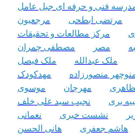
درسه فنی و حرفه ای جبل عامل
مرتضی ابطحی
مرجعیون
ی
مرکز مطالعات و تحقیقات
ه
مصر
مصطفی چمران
ملک عبدالله
ملک فیصل
نوچهر منصورزاده
مهدکودک
ظاهری
مهرجان
موسوی
بیه بری
نجیب سید علی خلف
ر
نشست خبری
نعمانی
هاشم جعفری
هانی الحسن