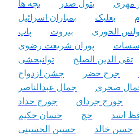
ر مهری
بتول صدر
بچه ها
م
بعلبک
بمباران اسرائیل
ولس الخوری
بیروت
پاپ
ؤسسات
پوران شریعت رضوی
تقی الدین الصلح
توانبخشی
جرج خضر
جشن ازدواج
مال صحری
جمال عبدالناصر
جورج جرداق
جورج حداد
ظ اسد
حج
حسان حکیم
حسن خالد
حسین الحسینی