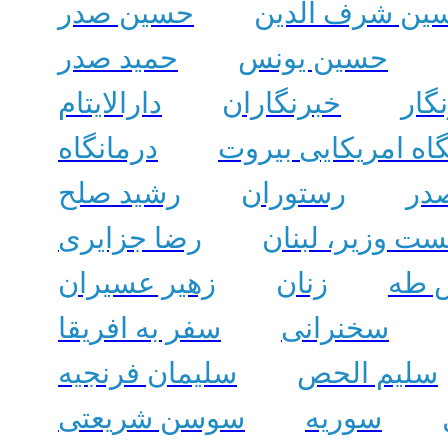
ین شرف الدین
حسین صدر
حسین یونس
حمید صدر
گار
خبرنگاران
دارالایتام
اه امریکایی بیروت
درمانگاه
در
رستوران
رشید صلح
ت وزیر، لبنان
رضا جزایری
 طه
زنان
زهیر عسیران
سخنرانی
سفر به افریقا
سلیم الحص
سلیمان فرنجیه
سوریه
سوسن شریعتی