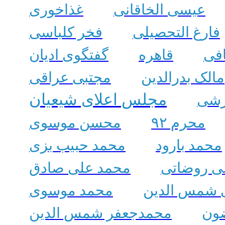
عیسی الخاقانی
غذاخوری
فارغ التحصیلی
فخر کلباسی
افی
قاهره
گفتگوی ادیان
مالک بدرالدین
مجتبی عراقی
مجلس اعلای شیعیان
زشی
محرم ۹۲
محسن موسوی
محمد بارود
محمد حبیب بزی
ی روضاتی
محمد علی صادق
 شمس الدین
محمد موسوی
ون
محمدجعفر شمس الدین