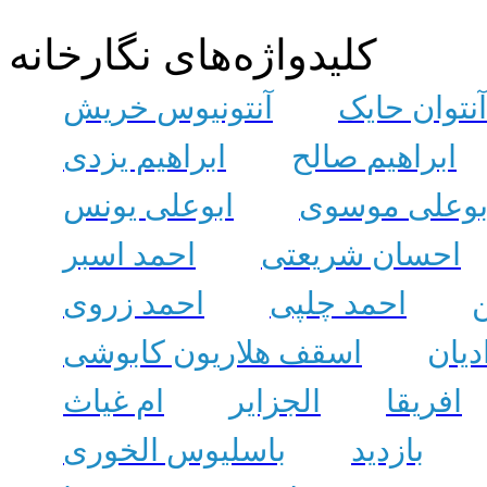
کلیدواژه‌های نگارخانه
آنتوان حایک
آنتونیوس خریش
ابراهیم صالح
ابراهیم یزدی
بوعلی موسوی
ابوعلی یونس
احسان شریعتی
احمد اسبر
ن
احمد چلپی
احمد زروی
دیان
اسقف هلاریون کابوشی
افریقا
الجزایر
ام غیاث
بازدید
باسلیوس الخوری