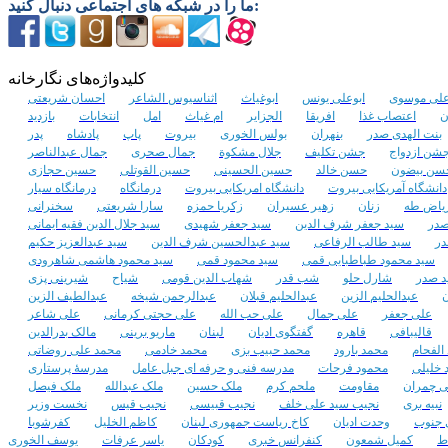
تعداد مشاهده :‌ ۱۶۹۰
ما را در شبکه های اجتماعی دنبال کنید:
تعداد نظرات : ۰
کلیدواژه‌های نگارخانه
علی موسوی
ابوعلی یونس
ابوغیاث
اثناسیوس الشاعر
احسان شریعتی
ن
اعتصاب غذا
افریقا
الجزایر
ام غیاث
امل
انتخابات
بازدید
بنت الهدی صدر
بنهران
بولس الخوری
بیروت
پاپ
پادشاه
پدر
شن ازدواج
جشن تکلیف
جلال مشکوة
جمال صحری
جمال عبدالناصر
سن بیضون
حسن خالد
حسین الحسینی
حسین القوتلی
حسین حجازی
دانشگاه آمریکایی بیروت
دانشگاه امریکایی بیروت
درمانگاه
درمانگاه سیار
یاض طه
زنان
زهیر عسیران
زکریا حمزه
سارا شریعتی
سخنرانی
صدر
سید جعفر شرف الدین
سید جعفر شهیدی
سید جلال الدین فقیه ایمانی
در
سید طالب الرفاعی
سید عبدالحسین شرف الدین
سید عبدالعزیز حکیم
سید محمود طباطبایی قمی
سید محمود قمی
سید محمود هاشمی شاهرودی
د صدر
شارل حلو
شب قدر
شهاب الدین قومی
شیاح
شیرینی پزی
ن
عبدالحلیم الزین
عبدالحلیم قبلان
عبدالرحمن شیخه
عبدالطیف الزین
علی جعفر
علی جمال
علی حب الله
علی حجتی کرمانی
علی شاعر
قالیبافی
قاهره
گفتگوی ادیان
لبنان
ماریو برینی
مالک بدرالدین
الفحام
محمد بارود
محمد حبیب بزی
محمد خادمی
محمد علی روضاتی
 خلیلی
محمود فرحات
مدرسه فنی و حرفه ای جبل عامل
مدرسۀ پرستاری
 چمران
مقاومت
ملحم کرم
ملک حسین
ملک عبدالله
ملک فیصل
نبیه بری
نجیب سید علی خلف
نجیب قبیسی
نجیب قیس
نخست وزیر
 جنوب
وحدت ادیان
کاخ ریاست جمهوری لبنان
کاظم الخلیل
کفرشوبا
ط
کمیل شمعون
کنفرانس خبری
کودکان
یاسر عرفات
یوسف الخوری