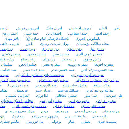
تعداد مشاهده :‌ ۳۴۵۸
تعداد مشاهده :‌ ۳۰۷۶
تعداد نظرات : ۰
تعداد نظرات : ۰
آخن
آلمان
آموزش استثنایی
آنتوان حایک
آنتونیوس خریش
ابراهیم
احمد اسبر
احمد اسماعیل
احمد الزین
احمد چلپی
احمد زروی
باسلیوس الخوری
باشگاه فرهنگی امام صادق (ع)
باقر مهری
پنجاه سالگی مؤسسات
پوران شریعت رضوی
تابش
تقریب مذاهب
جنبش امل
جنوب لبنان
جورج جرداق
جورج حداد
چهاردهم خر
حسین شرف الدین
حسین صدر
حسین منصور
حسین کنعان
رئیس جمهور
رباب صدر
رستوران
رشید صلح
رشید کرا
سفر به افریقا
سفر به روسیه
سفر به مصر
سلیم الحص
سلیمان ف
سید حسین شرف الدین
سید حسین صدر
سید حمید صدر
سید خطیب
سید عبدالهادی شیرازی
سید محمد باقر سلطانی طباطبایی
سید مح
سید مرتضی مستجاب الدعواتی
سید مرتضی مستجابی
سید مهدی صدرعاملی
صائب سلام
صادق قطب زاده
صدرالدین صدر
صمد فرزین نیا
ص
عبدالله بن عبدالعزیز
عبدالکریم عبید
عدنان حیدر
عربستان
عشایر
علی شریعتی
علی صدر
عیسی الخاقانی
غذاخوری
غفرائیل الصلیبی
مجلس اعلای شیعیان
مجتبی عراقی
مجتبی عرفانی
مجتمع آموزشی
محمد علی صادق
محمد قره علی
محمد مهدی شمس الدین
محم
مراسم عقد
مرتضی ابطحی
مرجعیون
مردم
مرکز فنی و حرفه ای
ملیحه صدر
ملیحه عسیران
منوچهر منصورزاده
مهدکودک
مهد
نشست خبری
نعمانی
نماز
نوجوانی
نیل فروشان
هاشم جعفری