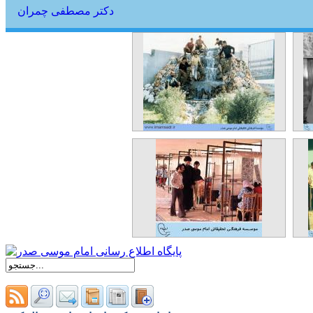
دکتر مصطفی چمران
سه
چمران با بچه های مدرسه فنی و
ای
حرفه ای جبل عامل در کنار
آبنمایی که ساخته بودند.
تعداد مشاهده :‌ ۳۷۱۷
تعداد نظرات : ۰
ال
بازدید امام موسی صدر از
ان
کارگاه قالیبافی زنان در مدرسه
مل
فنی و حرفه‌ای جبل عامل