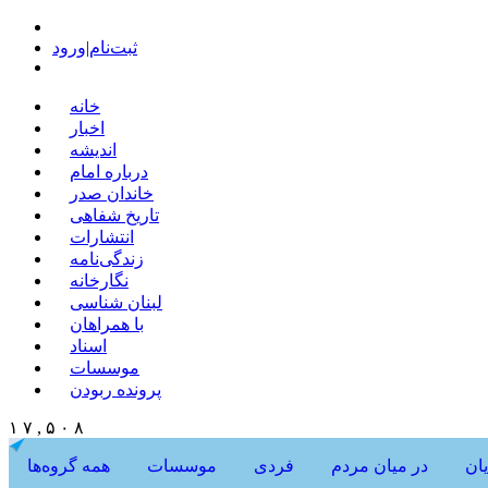
ثبت‌نام
|
ورود
خانه
اخبار
اندیشه
درباره امام
خاندان صدر
تاریخ شفاهی
انتشارات
زندگی‌نامه
نگارخانه
لبنان شناسی
با همراهان
اسناد
موسسات
پرونده ربودن
۱ ۷ , ۵ ۰ ۸
ان
در میان مردم
فردی
موسسات
همه گروه‌ها