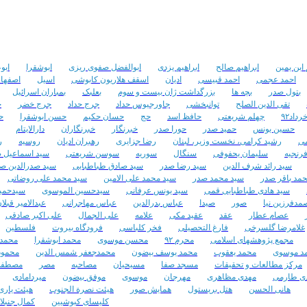
تعداد مشاهده :‌ ۲۴۱۶
تعداد مشاهده :‌ ۱۷۱۹
تعداد نظرات : ۰
تعداد نظرات : ۰
 ابن یمین
ابراهیم صالح
ابراهیم یزدی
ابوالفضل صفوی ریزی
ابوشقرا
ابو
احمد عجمی
احمد قبیسی
ادیان
اسقف هلاریون کابوشی
اسیل
اصفها
بتول صدر
بچه ها
بزرگداشت ژان بیست و سوم
بعلبک
بمباران اسرائیل
تقی الدین الصلح
توانبخشی
جاورجیوس حداد
جرج حداد
جرج خضر
ج
داد۹۲
چهلم شریعتی
حافظ اسد
حج
حسان حکیم
حسن ابوشقرا
ح
حسین یونس
حمید صدر
حورا صدر
خبرنگار
خبرنگاران
دارالایتام
می
رشید کرامی، نخست وزیر، لبنان
رضا جزایری
رهبران ادیان
روسیه
ر
رنجیه
سلیمان یحفوفی
سنگال
سوریه
سوسن شریعتی
سید اسماعیل 
سید رائد شرف الدین
سید رضا صدر
سید صادق طباطبایی
سید صدرالدین ص
مد باقر صدر
سید محمد صدر
سید محمد علی الامین
سید محمد علی روضاتی
سید هادی طباطبایی قمی
سید یونس عرفانی
سیدحسین الموسوی
سیدحمی
مدفرزین نیا
صور
صیدا
عباس بدرالدین
عباس مهاجرانی
عبدالامیر قبلا
عصام عطار
عقد
عقید مکی
علامه
علی الجمال
علی اکبر صادقی
غلامرضا گلسرخی
فارغ التحصیلی
فخر کلباسی
فرودگاه بیروت
فلسطین
مجمع پژوهشهای اسلامی
محرم ۹۲
محسن موسوی
محمد ابوشقرا
محمد 
د موسوی
محمد یعقوب
محمد یوسف بیضون
محمدجعفر شمس الدین
محمود
مرکز مطالعات و تحقیقات
مسجد صفا
مسیحیان
مصاحبه
مصر
مصطفی
ی طارمی
مهدی مظاهری
مهرجان
موسوی
موفق بیضون
میردامادی
هانی الحسن
هتل بریستول
همایش صور
هیئت نصرة الجنوب
هیئت یاری
کلیسای کبوشیین
کمال جنبلا