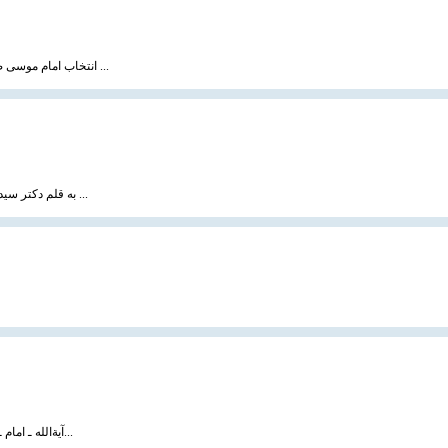
انتخاب امام موسی صدر به رهبری و زعامت عالی شیعیان لبنان امری تصادفی و اتفاقی نبود بلکه معلول عوامل ...
به قلم دکتر سید یاسر یائو جیده ، سایت مسلم هرالد هنگ كنگ ترجمه : رضا مرادزاده ، 20 بهمن 1383 مقاله ...
آیة‌الله ـ امام ـ سید موسی صدر رهبر شیعیان لبنان‏، فرزند برومند بزرگ مرجع فقید شیعه‏، مرحوم آیةالله...