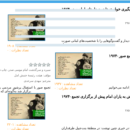
۱۹-پيگيرى خواسته‌ها در ديدارهاى امام صدر
 دیدار و گفت‌وگوهایی را با شخصیت‌های لبنانی صورت
داد.
تعداد مشاهده :‌ ۱۹۰۸
تعداد نظرات : ۰
تجمع صور
سیره و سرگذشت امام موسی صدر، چاپ دوم، جلد ۱، صفح
مؤلف: هیئت رئیسۀ جنبش امل
مترجم: مهدی سرحدی
تعداد مشاهده :‌ ۱۹۳۷
تجمع صور با استقبال پرشور مردمى‌
تعداد نظرات : ۰
برگزار شد به‌گونه‌اى که مى‌توان گفت که در اين تجمع استوانه‌ها و ارکان‌ شيعيان گردهم آمده بودند.
 تعرض به یاران امام پیش از برگزاری تجمع
تعداد مشاهده :‌ ۲۲۰۱
 روز پیش از تجمع صور) در خبری چنین نوشت: در منطقۀ بنت‌جبیل طرفداران
تعداد نظرات : ۰