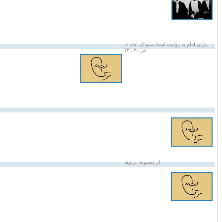
یاران امام به روایت اسناد ساواک، جلد ۱،
ص ۲۰ ـ ۷۳
از مجموعه پرتوها