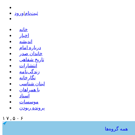
ثبت‌نام
|
ورود
خانه
اخبار
اندیشه
درباره امام
خاندان صدر
تاریخ شفاهی
انتشارات
زندگی‌نامه
نگارخانه
لبنان شناسی
با همراهان
اسناد
موسسات
پرونده ربودن
۱ ۷ , ۵ ۰ ۶
همه گروه‌ها