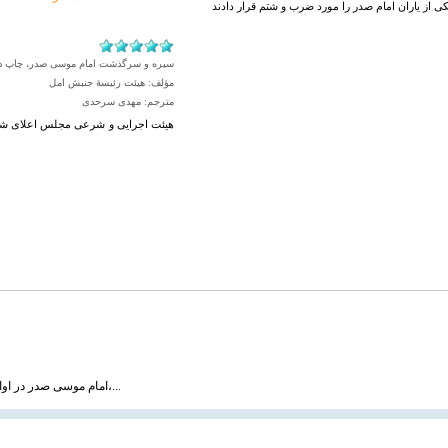
سیره و سرگذشت امام موسی صدر، چاپ دوم، جلد ۱، صفح
مؤلف: هیئت رئیسۀ جنبش امل
مترجم: مهدی سرحدی
هيئت اجرايى و شرعى مجلس اعلاى شيعي
امام موسی صدر در اواخر سال ۱۳۳۸ و به دنبال توصیه‌های حضرات آیات بروجردی، حکیم و شیخ مرتضی آل یاسین،...