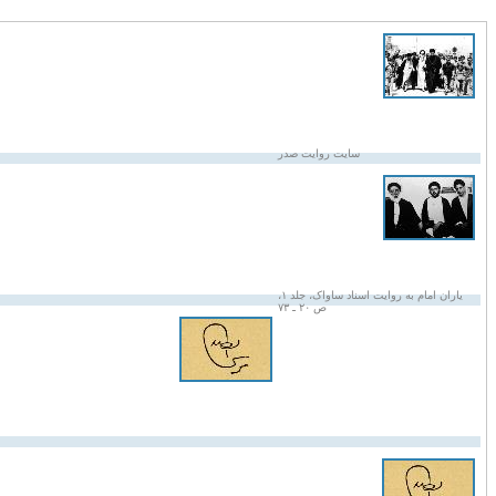
سایت روایت صدر
یاران امام به روایت اسناد ساواک، جلد ۱،
ص ۲۰ ـ ۷۳