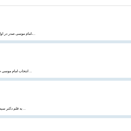
امام موسی صدر در اواخر سال ۱۳۳۸ و به دنبال توصیه‌های حضرات آیات بروجردی، حکیم و شیخ مرتضی آل یاسین،...
انتخاب امام موسی صدر به رهبری و زعامت عالی شیعیان لبنان امری تصادفی و اتفاقی نبود بلکه معلول عوامل ...
به قلم دکتر سید یاسر یائو جیده ، سایت مسلم هرالد هنگ كنگ ترجمه : رضا مرادزاده ، 20 بهمن 1383 مقاله ...