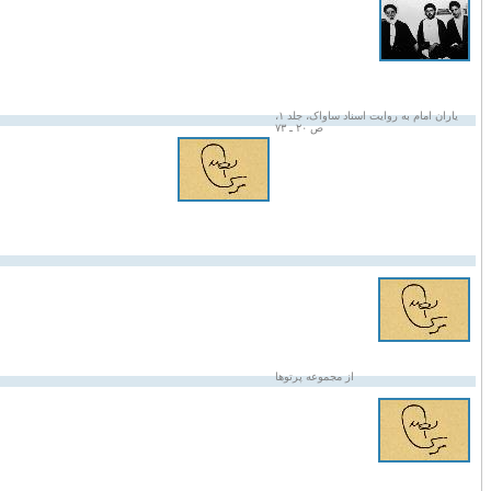
یاران امام به روایت اسناد ساواک، جلد ۱،
ص ۲۰ ـ ۷۳
از مجموعه پرتوها