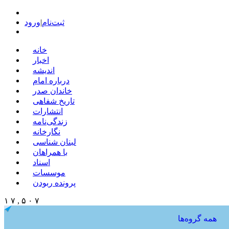
ثبت‌نام
|
ورود
خانه
اخبار
اندیشه
درباره امام
خاندان صدر
تاریخ شفاهی
انتشارات
زندگی‌نامه
نگارخانه
لبنان شناسی
با همراهان
اسناد
موسسات
پرونده ربودن
۱ ۷ , ۵ ۰ ۷
همه گروه‌ها