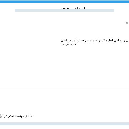
 و به آنان اجازۀ کار و اقامت و رفت و آمد در لبنان
داده می‌شد.
امام موسی صدر در اواخر سال ۱۳۳۸ و به دنبال توصیه‌های حضرات آیات بروجردی، حکیم و شیخ مرتضی آل یاسین،...