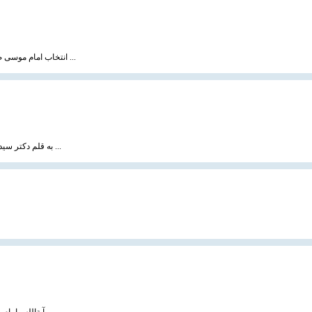
انتخاب امام موسی صدر به رهبری و زعامت عالی شیعیان لبنان امری تصادفی و اتفاقی نبود بلکه معلول عوامل ...
به قلم دکتر سید یاسر یائو جیده ، سایت مسلم هرالد هنگ كنگ ترجمه : رضا مرادزاده ، 20 بهمن 1383 مقاله ...