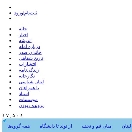
ثبت‌نام
|
ورود
خانه
اخبار
اندیشه
درباره امام
خاندان صدر
تاریخ شفاهی
انتشارات
زندگی‌نامه
نگارخانه
لبنان شناسی
با همراهان
اسناد
موسسات
پرونده ربودن
۱ ۷ , ۵ ۰ ۶
لبنان
میان قم و نجف
از تولد تا دانشگاه
همه گروه‌ها