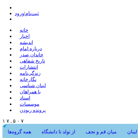
ثبت‌نام
|
ورود
خانه
اخبار
اندیشه
درباره امام
خاندان صدر
تاریخ شفاهی
انتشارات
زندگی‌نامه
نگارخانه
لبنان شناسی
با همراهان
اسناد
موسسات
پرونده ربودن
۱ ۷ , ۵ ۰ ۷
لبنان
میان قم و نجف
از تولد تا دانشگاه
همه گروه‌ها