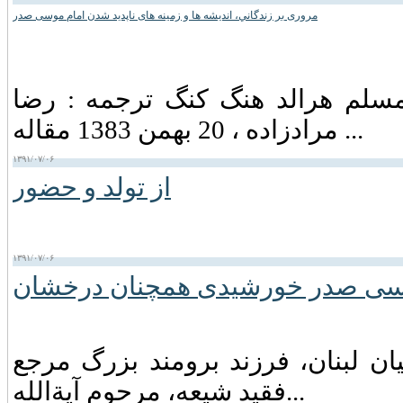
مروری بر زندگاني، انديشه ها و زمينه های ناپديد شدن امام موسی صدر
 مسلم هرالد هنگ كنگ ترجمه : رضا
مرادزاده ، 20 بهمن 1383 مقاله ...
۱۳۹۱/۰۷/۰۶
از تولد و حضور
۱۳۹۱/۰۷/۰۶
سی صدر خورشیدی همچنان درخشان
ان لبنان‏، فرزند برومند بزرگ مرجع
فقید شیعه‏، مرحوم آیةالله...