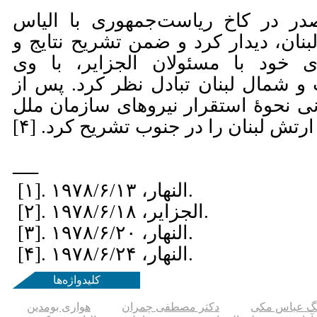
۱۹، امام صدر در کاخ ریاست‌جمهوری با الیاس
ان، دیدار کرد و ضمن تشریح نتایج و
 خود با مسئولان الجزایر، با وی
شمال لبنان تبادل نظر کرد. پس از
انی نحوۀ استقرار نیروهای سازمان ملل
ــــــ
[۱]. النهار، ۱۹۷۸/۶/۱۳.
[۲]. الجزایر، ۱۹۷۸/۶/۱۸.
[۳]. النهار، ۱۹۷۸/۶/۲۰.
[۴]. النهار، ۱۹۷۸/۶/۲۴.
کلیدواژه‌ها
گ عباس مکی
دکتر مصطفی چمران
هواری بومدین