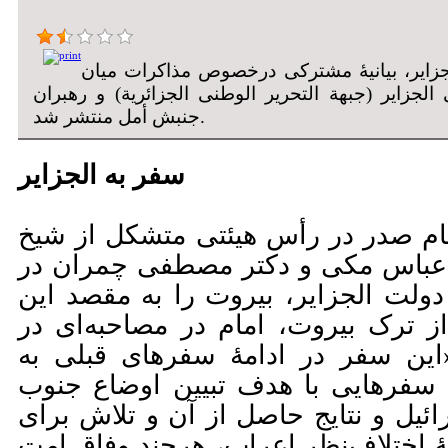
لجزایر، بیانیۀ مشترکی درخصوص مذاکرات میان
لجزایر (جبهة التحریر الوطنی الجزائریة) و رهبران
جنبش أمل منتشر شد.
سفر به الجزایر
ریخ ۱۹۷۸/۶/۱۲، امام صدر در رأس هیئتی متشکل از شیخ
عباس مکی و دکتر مصطفی چمران در
لت الجزایر، بیروت را به مقصد این
 ترک بیروت، امام در مصاحبه‌ای در
این سفر در ادامۀ سفرهای قبلی به
فرهایی با هدف تبیین اوضاع جنوب
ائیل و نتایج حاصل از آن و تلاش برای
ۀ اختلاف‌نظر اعراب، هرچند وفاق امت