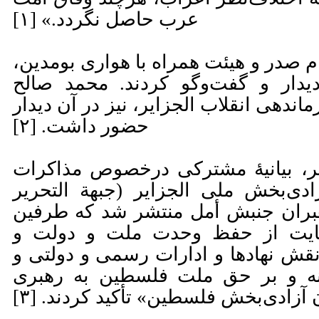
عرب حاصل نگردد.» [۱]
یخ ۱۹۷۸/۶/۱۷، امام صدر و هیئت همراه با هواری بومدین،
دیدار و گفت‌وگو کردند. محمد صالح
ندهی انقلاب الجزایر، نیز در آن دیدار
حضور داشت. [۲]
ایر، بیانیۀ مشترکی درخصوص مذاکرات
ادی‌بخش ملی الجزایر (جبهة التحریر
رهبران جنبش أمل منتشر شد که طرفین
حمایت از حفظ وحدت ملت و دولت و
نقش نهاد‌ها و ادارات رسمی و دولتی و
نه و بر حق ملت فلسطین به رهبری