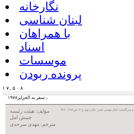
نگارخانه
لبنان شناسی
با همراهان
اسناد
موسسات
پرونده ربودن
۱ ۷ , ۵ ۰ ۸
۱۹۷۸ـ سفر به الجزایر
سرگذشت امام موسی صدر، چاپ دوم، ج ۲، ص ۳۱۵ - ۳۱۶
مؤلف: هیئت رئیسه
جنبش امل
مترجم: مهدی سرحدی