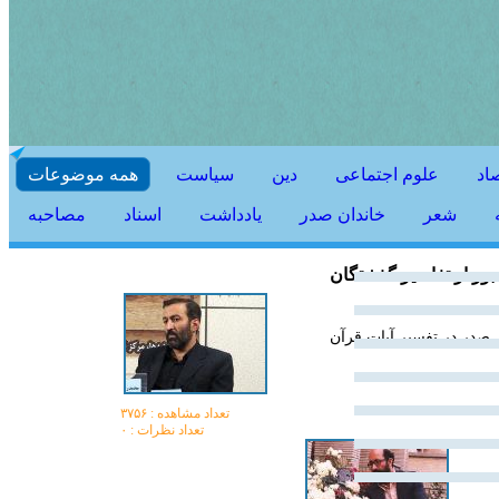
اد
علوم اجتماعی
دین
سیاست
همه موضوعات
شعر
خاندان صدر
يادداشت
اسناد
مصاحبه
ور از تفاسیر گذشتگان
در در تفسیر آیات قرآن
تعداد مشاهده :‌ ۳۷۵۶
تعداد نظرات : ۰