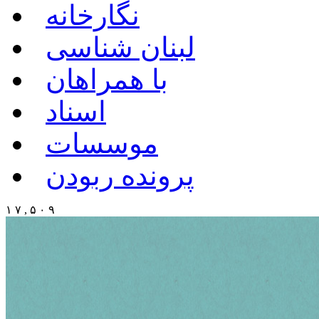
نگارخانه
لبنان شناسی
با همراهان
اسناد
موسسات
پرونده ربودن
۱ ۷ , ۵ ۰ ۹