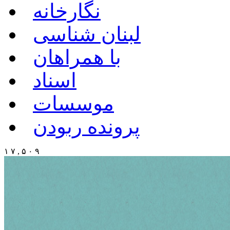
نگارخانه
لبنان شناسی
با همراهان
اسناد
موسسات
پرونده ربودن
۱ ۷ , ۵ ۰ ۹