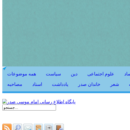
اد
علوم اجتماعی
دین
سیاست
همه موضوعات
شعر
خاندان صدر
يادداشت
اسناد
مصاحبه