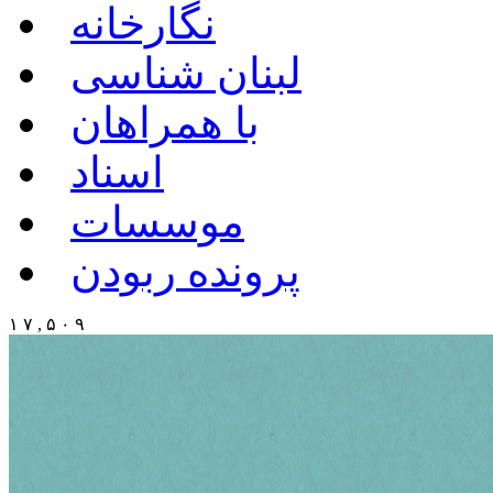
نگارخانه
لبنان شناسی
با همراهان
اسناد
موسسات
پرونده ربودن
۱ ۷ , ۵ ۰ ۹