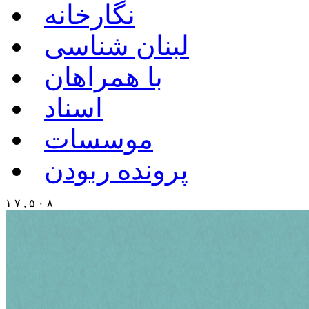
نگارخانه
لبنان شناسی
با همراهان
اسناد
موسسات
پرونده ربودن
۱ ۷ , ۵ ۰ ۸