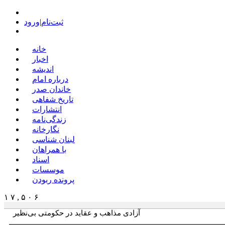
ثبت‌نام
|
ورود
خانه
اخبار
اندیشه
درباره امام
خاندان صدر
تاریخ شفاهی
انتشارات
زندگی‌نامه
نگارخانه
لبنان شناسی
با همراهان
اسناد
موسسات
پرونده ربودن
۱ ۷ , ۵ ۰ ۶
آزادی مذاهب و عقاید در حکومتی بی‌نظیر