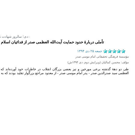
::27 دی؛ سالروز شهادت نواب صفوی::
تأملی دربارۀ حدود حمایت آیت‌الله العظمی صدر از فدائیان اسلام 
جمعه ۲۵ دی ۱۳۹۴
مؤسسۀ فرهنگی تحقیقاتی امام موسی صدر
مؤلف: محسن کمالیان (ویرایش دوم، دی ۱۳۹۴ش)
طی دو دههٔ گذشته برخی مورخین و نیز بعضی بزرگان انقلاب در خاطرات خود آورده‌اند که م
العظمی سید صدرالدین صدر - پدر امام موسی صدر - از معدود مراجع بزرگوار تقلید بودند که به 