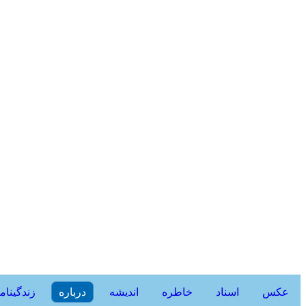
عکس
اسناد
خاطره
اندیشه
درباره
زندگینام