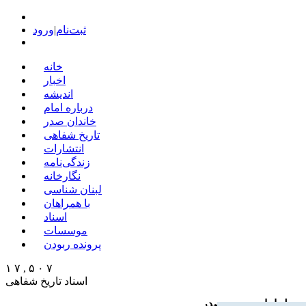
ثبت‌نام
|
ورود
خانه
اخبار
اندیشه
درباره امام
خاندان صدر
تاریخ شفاهی
انتشارات
زندگی‌نامه
نگارخانه
لبنان شناسی
با همراهان
اسناد
موسسات
پرونده ربودن
۱ ۷ , ۵ ۰ ۷
اسناد تاریخ شفاهی
حصیل امام موسی صدر