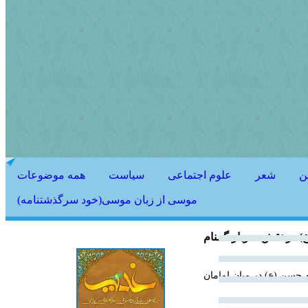
ن
شعر
علوم اجتماعی
سیاست
همه موضوعات
موسی از زبان موسی(خود سرگذشتنامه)
) در نقش سرباز گمنام
حسن (ع) در میان امامان