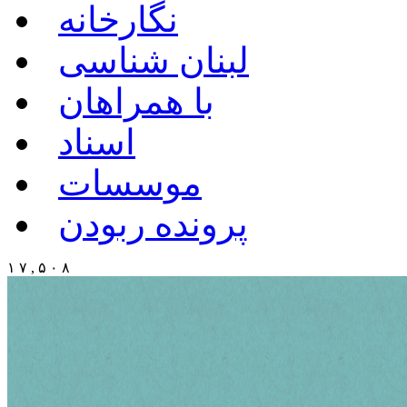
نگارخانه
لبنان شناسی
با همراهان
اسناد
موسسات
پرونده ربودن
۱ ۷ , ۵ ۰ ۸