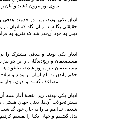
سوی نور بیرون کشید و آنان را از اختلافاتِ ویرانگر نجات داد و پیمودن راه صلح و مسالمت آموخت.
ادیان یکی بودند، زیرا در خدمتِ هدفی 
حقیقتی یگانه‌اند. و آن گاه که ادیان د
دینی به خود آن‌قدر شد که تقریباً به 
ادیان یکی بودند و هدفی مشترک را پی 
مستضعفان و رنج‌دیدگان. و این دو نیز نم
مستضعفان نیز پیروز شدند، طاغوت‌ها چ
حکم راندن به نام ادیان برآمدند و سلا
مضاعف گشت و ادیان دچار مصیبت و اختلاف شدند. هیچ نزاعی نیست مگر برای منافع سودجویان.
ادیان یکی بودند، زیرا نقطۀ آغاز همۀ آ
بستر تحولات آن‌ها، یعنی جهان هستی،
شدیم، خدا هم ما را به حال خود گذاشت و 
بدل گشتیم و جهان یکتا را تقسیم کردیم