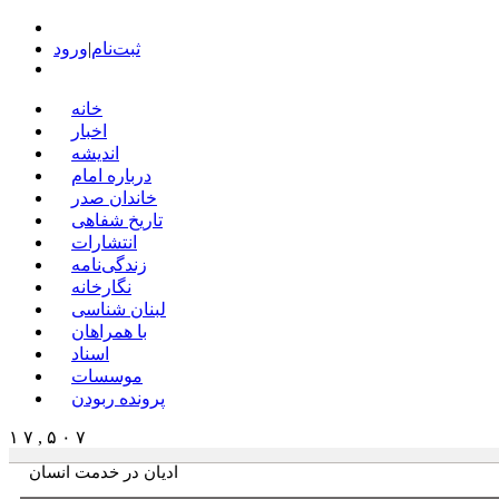
ثبت‌نام
|
ورود
خانه
اخبار
اندیشه
درباره امام
خاندان صدر
تاریخ شفاهی
انتشارات
زندگی‌نامه
نگارخانه
لبنان شناسی
با همراهان
اسناد
موسسات
پرونده ربودن
۱ ۷ , ۵ ۰ ۷
ادیان در خدمت انسان