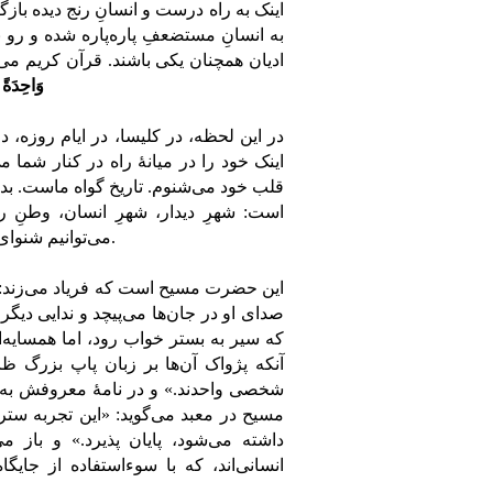
اینک به راه درست و انسانِ رنج دیده بازگر
به انسانِ مستضعفِ پاره‌پاره شده و رو به
ادیان همچنان یکی باشند. قرآن کریم می‌
وَاحِدَةً 
در این لحظه، در کلیسا، در ایام روزه،
اینک خود را در میانۀ راه در کنار شما م
قلب خود می‌شنوم. تاریخ گواه ماست. بدا
است: شهرِ دیدار، شهرِ انسان، وطنِ رن
می‌توانیم شنوای پیام‌های اصیلِ آسمان باشیم، زیرا ما به سرچشمه‌ها نزدیک شده‌ایم.
این حضرت مسیح است که فریاد می‌زند: 
صدای او در جان‌ها می‌پیچد و ندایی دیگ
آنکه پژواک آن‌ها بر زبان پاپ بزرگ ظ
شخصی واحدند.» و در نامۀ معروفش به 
مسیح در معبد می‌گوید: «این تجربه ست
داشته می‌شود، پایان پذیرد.» و باز م
انسانی‌اند، که با سوءاستفاده از جای