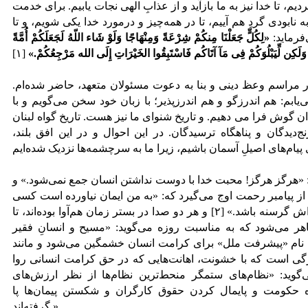
دیم، تا خدا نیز به ما بازآید و از عذابِ الهی نجات یابیم. برای خدمت
 نابودی گردِ هم آییم، تا در همه‌چیز و درمورد خدا یکی شویم، و تا
فرماید:
«لِکُلٍّ جَعَلْنَا مِنکُمْ شِرْعَةً وَمِنْهَاجًا وَلَوْ شَاء اللّهُ لَجَعَلَکُمْ أُمَّةً
وَلَکِن لِّیَبْلُوَکُمْ فِی مَآ آتَاکُم فَاسْتَبِقُوا الخَیْرَاتِ إِلَی الله مَرْجِعُکُمْ.»
[۱]
 در مراسم وعظ دینی و بنا به دعوت مسئولان متعهد، حاضر شده‌ام.
ی‌یابم: هم اندرزگو و هم اندرزپذیر؛ با زبان خود سخن می‌گویم و با
ن گوش فرا می دهیم. و تاریخ شنوای ما نیز هست. تاریخ گواه لبنان
ج‌دیدگان و پناهگاه ترسیدگان. در این احوال و در این افق بلند،
«هرگز هرگز! محبت خدا با دوست نداشتن انسان جمع نمی‌شود.» و
ر از پیامبر رحمت اوج می‌گیرد که: «به من ایمان نیاورده است کسی
که سیر به بستر خواب رود، اما همسایه‌اش گرسنه باشد.» [۲] و هر دو صدا در بستر زمان هم‌آوا بوده‌اند، تا
اهر می‌شود که به مناسبت روزه می‌گوید: «مسیح و انسانِ فقیر
نام «پیشرفت ملل» برای کرامت انسان خشمگین می‌شود و مانند
رگی است که با خشونت، اهانت‌هایی که در حق کرامت انسانی روا
ی‌گوید: «نظام‌های ستمگر منحط‌ترین نظام‌ها از نظر ارزش‌های
گاه حکومت و پایمال کردن حقوق کارگران و شکستن پیمان‌ها پا
گرفته‌اند.»