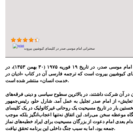
سخنرانی امام موسی صدر در کلیسای کبوشیین بیروت
آنچه در ادامه می خوانید متن سخنرانی امام موسی صدر، در تاریخ ۱۹ فوریه ۱۹۷۵ (۳۰ بهمن ۱۳۵۳)، در
ای کبوشیین بیروت است که ترجمه فارسی آن در کتاب «ادیان در
خدمت انسان» منتشر شده است.
 در آن شرکت داشتند، در بالا‌ترین سطوح سیاسی و دینی فرقه‌های
عایش» از امام صدر تجلیل به عمل آمد. شارل حلو، رئیس‌جمهور
 نخستین بار در تاریخ مسیحیت یک روحانی غیرکاتولیک در یک کلیسای
اه موعظه سخن می‌راند. این اتفاق نه‌تنها اعجاب‌انگیز بلکه موجب
ام بعدی امام دعوت از بزرگان مسیحیت برای ایراد خطبه‌های نماز
جمعه بود، اما به سبب جنگ داخلی این برنامه تحقق نیافت.