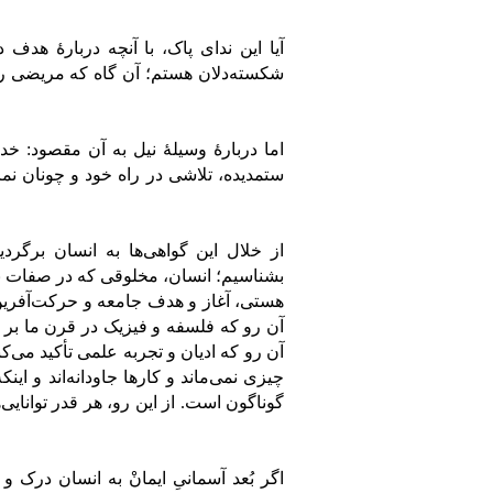
آیا این ندای پاک، با آنچه دربارۀ هدف
شکسته‌دلان هستم؛ آن گاه که مریضی را 
اما دربارۀ وسیلۀ نیل به آن مقصود: خد
ستمدیده، تلاشی در راه خود و چونان نم
از خلال این گواهی‌ها به انسان برگرد
بشناسیم؛ انسان، مخلوقی که در صفات ب
هستی، آغاز و هدف جامعه و حرکت‌آفرین تا
آن رو که فلسفه و فیزیک در قرن ما بر تبا
آن رو که ادیان و تجربه علمی تأکید می‌کن
چیزی نمی‌ماند و کار‌ها جاودانه‌اند و ای
گوناگون است. از این رو، هر قدر توانایی‌
اگر بُعد آسمانیِ ایمانْ به انسان درک و