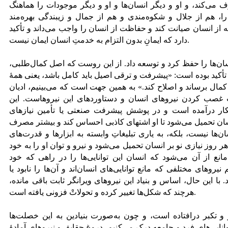
رف می‌کند، و او و دیگر انسان‌ها و او و دیگر موجودات را هماهنگ
 را، هم از جلال و شکوه‌مندی و هم از جمال و زیبندگی بهره‌مند
ه از انسان صیانت کند و حفاظت از انسان را واجب می‌داند و تأکید
دارد که ایمانِ بدون التزام به خدمتِ انسان ایمان نیست.
سان‌ها را حفظ کرد و توسعه داد. از این روست که اصل کمال‌طلبی،
رد تأکید بوده است: «پیشرفت و ترقی اصیل باید کامل باشد، یعنی همۀ
کمال برساند و اصلاح کند.» به همین جهت است که می‌بینیم، ادیان
ت غصب کردن نیروهای انسان و دستاوردهای این نیروهاست. این
ار درآمده است و در پوشش پیشرفت صنعتی یا تأمین نیازهای
نسان تحمیل می‌شود تا او اشتهای کاذبی احساس کند و بیشتر مصرف
ان‌ها نیست، بلکه، به یاری تبلیغاتِ وابسته به ابزار‌ها و قدرت‌های
ر روز نیازی نو بر انسان تحمیل می‌شود و نیرو و توان او را به خود
نع از آن می‌شود که انسان این توانایی‌ها را در راهی که خود
یروهای مختلفی که مانع توانایی‌های انسان‌اند و آن‌ها را نابود یا
د. با این حال، اساس و بنیاد این نیروهای ویرانگر ثابت باقی مانده،
هرچند که شکل‌ها تغییر کرده و تحولاتْ فزونی یافته است.
ر و تکبر درافتاده است، و چون به‌صورت بنیادین به این خصلت‌ها
توانایی‌های فرد و جامعه درک می‌کنیم. دروغ حقایق و نیروهای آمادۀ