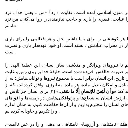
 در متون اسلامی آمده است، تفاوت دارد؟ «من ـ یعنی خدا ـ نزد
عیادت، فقیری را یاری و حاجتِ نیازمندی را روا می‌کنی، من نزد
آنانم.»
ا هر کوششی را برای به‌پا داشتن حق و هر فعالیتی را برای یاری
از در محراب عبادتش دانسته است. او خود عهده‌دار یاری و نصرت
است.
یم تا نیروهای ویرانگر و متلاشی ساز انسان، این عطیۀ الهی را
ر صورت خالقش آفریده شده است، خلیفۀ خدا بر روی زمین، غایت
ریخ. این انسان برابر است با مجموع نیرو‌ها و توانایی‌هایش؛ نه از
دل و امکان تبدیل ماده، هر ماده، به انرژی توافق کرده‌اند بلکه از
د که:
«و أن لَیَسَ للإنسانِ إلّا ما سَعَی.»
[۳] برای انسان جز تلاش او
نکه ارزش انسان به شعاع‌ها و پرتوافکنی‌هایش در زمینه‌ها و افق‌های
های انسان را محترم بداریم و از آن‌ها حفاظت کنیم، به‌‌ همان اندازه
او را تکریم و جاودانه کرده‌ایم.
 همّتی نامتناهی و آرزوهای نامتناهی می‌دهد، او را در عین ناامیدی