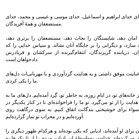
ا،‌ ای خدای ابراهیم و اسماعیل، خدای موسی و عیسی و محمد، خدای
مستضعفان و همۀ آفریدگان.
مان دهد، شایستگان را نجات دهد، مستضعفان را برتری دهد،
 سازد، و دیگرانی را بر جایگاه آنان نشانَد. و سپاس خدایی را که
ران، دریابنده گریزندگان، انتقام‌گیرنده از سرکشان و فریادرس
دادخواهان است.
 عنایتت موفق داشتی و به هدایتت گردآوردی و با مهربانی‌ات دل‌های
ما را یکی کردی.
 خانه‌های تو، در ایامِ روزه، به خاطر تو، گِرد آمده‌ایم. دل‌های ما به
یت را از تو می‌گیرد. تو ما را فراخوانده‌ای تا در کنار یکدیگر در
سواء برای خوشبختی بندگانت اتفاق کنیم. به سوی درگاهت روی
آورده‌ایم و در محراب تو نماز گزارده‌ایم.
ن برای او آمده‌اند، ادیانی که یکی بوده‌اند و هرکدام ظهور دیگری را
‌کرده‌اند. خداوند، به‌واسطۀ این ادیان، مردم را از تاریکی‌ها به