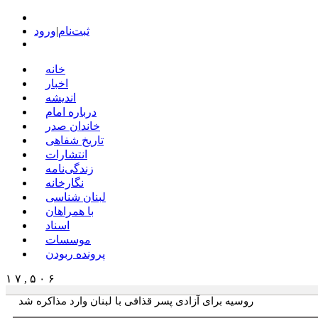
ثبت‌نام
|
ورود
خانه
اخبار
اندیشه
درباره امام
خاندان صدر
تاریخ شفاهی
انتشارات
زندگی‌نامه
نگارخانه
لبنان شناسی
با همراهان
اسناد
موسسات
پرونده ربودن
۱ ۷ , ۵ ۰ ۶
روسیه برای آزادی پسر قذافی با لبنان وارد مذاکره شد