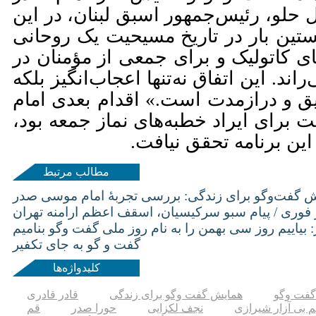
 حلو، رئیس‌جمهور اسبق لبنان، در این
خستین بار در تاریخ مسیحیت یک روحانی
ای کاتولیک و برای جمعی از مؤمنان در
د. این اتفاق نه‌تنها اعجاب‌انگیز بلکه
ق و درازمدت است.» اقدام بعدی امام
 برای ایراد خطبه‌های نماز جمعه بود،
ین برنامه تحقق نیافت.
مطالب مرتبط
یش گفت‌وگو برای زندگی: بررسی تجربۀ امام موسی صدر
 فوری / پیام سبو سرکیسیان، اسقف اعظم ارامنه تهران
بیاییم روز سی بهمن را به نام روز ملی گفت وگو بنامیم
گفت و گو به جای تکفیر
کلیدواژه‌ها
گفت وگو
همایش گفت وگو برای زندگی
قادر قادری
م بی آزار شیرازی
نجف لکزایی
حورا صدر
قم