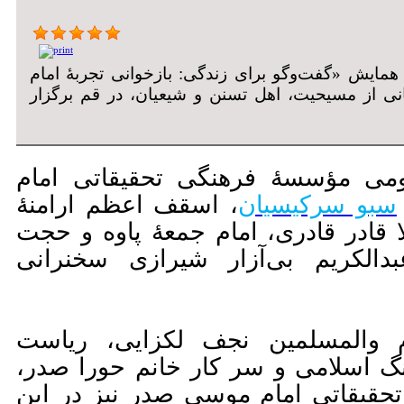
ز چهارشنبه، ۲۸ بهمن ۱۳۹۴، همایش «گفت‌وگو برای زندگی: بازخوانی تجربۀ امام
ی از مسیحیت، اهل تسنن و شیعیان، در قم برگزار
می مؤسسۀ فرهنگی تحقیقاتی امام
سبو سرکیسیان
، اسقف اعظم ارامنۀ
ا قادر قادری، امام جمعۀ پاوه و حجت
بدالکریم بی‌آزار شیرازی سخنرانی
 والمسلمین نجف لکزایی، ریاست
گ اسلامی و سر کار خانم حورا صدر،
قیقاتی امام موسی صدر نیز در این