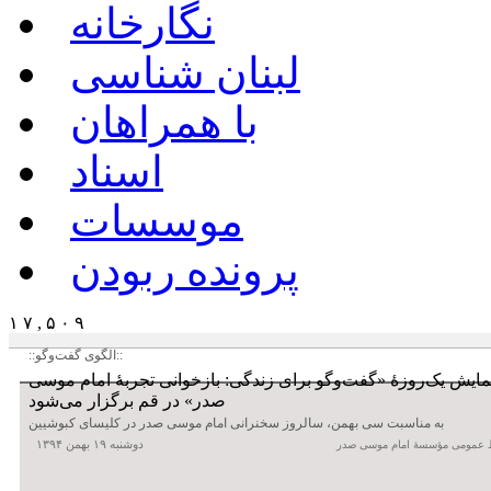
نگارخانه
لبنان شناسی
با همراهان
اسناد
موسسات
پرونده ربودن
۱ ۷ , ۵ ۰ ۹
::الگوی گفت‌وگو::
ایش یک‌روزۀ «گفت‌وگو برای زندگی: بازخوانی تجربۀ امام موسی
صدر» در قم برگزار می‌شود
به مناسبت سی بهمن، سالروز سخنرانی امام موسی صدر در کلیسای کبوشیین
دوشنبه ۱۹ بهمن ۱۳۹۴
 عمومی مؤسسۀ امام موسی صدر